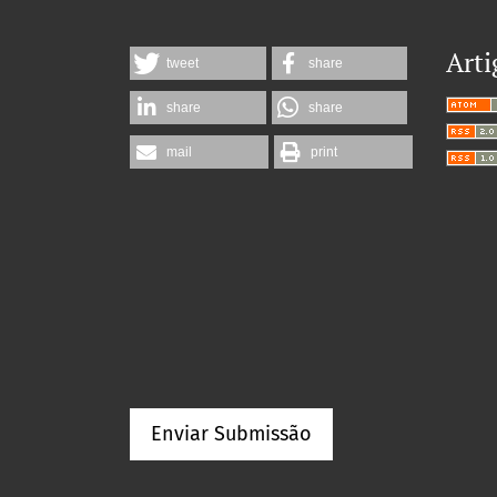
Arti
tweet
share
share
share
mail
print
Enviar Submissão