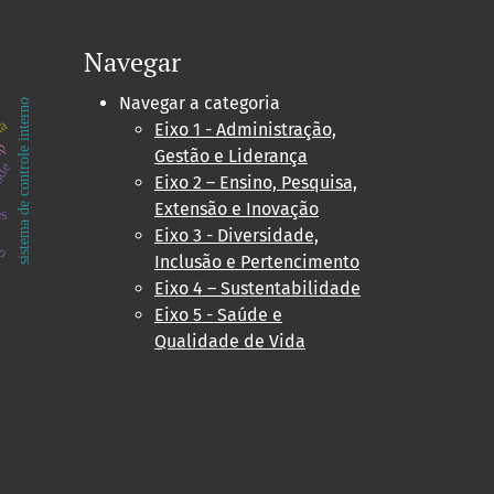
Navegar
Navegar a categoria
sistema de controle interno
ia
Eixo 1 - Administração,
mp
Gestão e Liderança
ode
Eixo 2 – Ensino, Pesquisa,
Extensão e Inovação
s
to
Eixo 3 - Diversidade,
Inclusão e Pertencimento
Eixo 4 – Sustentabilidade
Eixo 5 - Saúde e
Qualidade de Vida