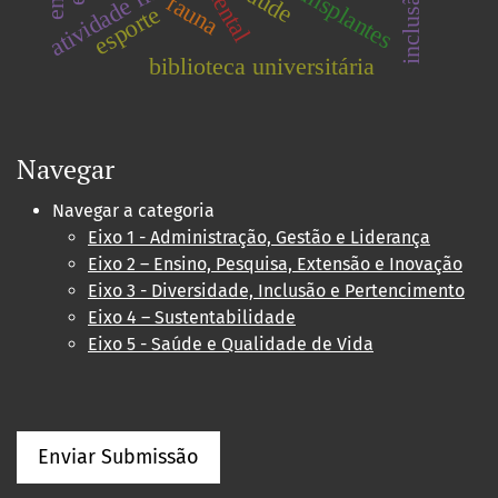
atividade física
transplantes
saúde
inclusão
fauna
esporte
biblioteca universitária
Navegar
Navegar a categoria
Eixo 1 - Administração, Gestão e Liderança
Eixo 2 – Ensino, Pesquisa, Extensão e Inovação
Eixo 3 - Diversidade, Inclusão e Pertencimento
Eixo 4 – Sustentabilidade
Eixo 5 - Saúde e Qualidade de Vida
Enviar Submissão