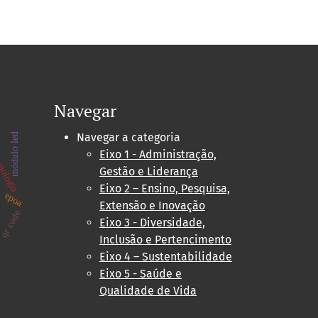
Navegar
Navegar a categoria
módulo led
cnologia
Eixo 1 - Administração,
Gestão e Liderança
19
Eixo 2 – Ensino, Pesquisa,
epoa
Extensão e Inovação
o
qr code
Eixo 3 - Diversidade,
Inclusão e Pertencimento
Eixo 4 – Sustentabilidade
Eixo 5 - Saúde e
Qualidade de Vida