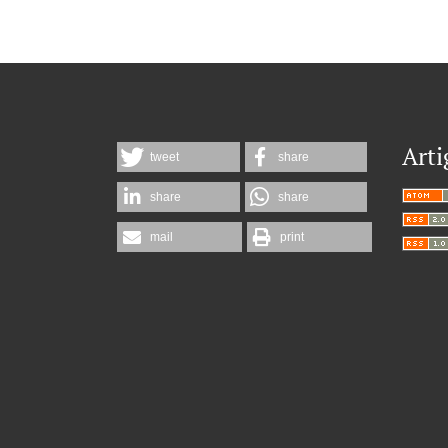
Arti
tweet
share
share
share
mail
print