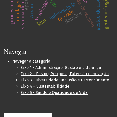
captação de recurso
processo digital
gestão de riscos
geotecnologia
reciclagem
vestibular
epoa
universidade
Árvore
qr code
doações
lean
Navegar
Navegar a categoria
Eixo 1 - Administração, Gestão e Liderança
Eixo 2 – Ensino, Pesquisa, Extensão e Inovação
Eixo 3 - Diversidade, Inclusão e Pertencimento
Eixo 4 – Sustentabilidade
Eixo 5 - Saúde e Qualidade de Vida