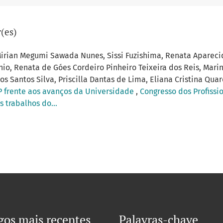
(es)
irian Megumi Sawada Nunes, Sissi Fuzishima, Renata Aparecid
o, Renata de Góes Cordeiro Pinheiro Teixeira dos Reis, Mari
 Santos Silva, Priscilla Dantas de Lima, Eliana Cristina Qua
 frente aos avanços da Universidade
,
Congresso dos Profissi
s trabalhos do...
gos mais recentes
Palavras-chave