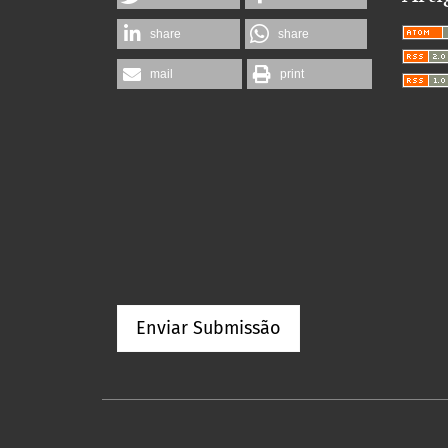
share
share
mail
print
Enviar Submissão