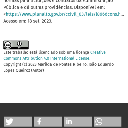
normas para licitações e contratos da Administração
Pública e dá outras providências. Disponível em:
<
https://www.planalto.gov.br/ccivil_03/leis/l8666cons.htm
>
Acesso em: 18 set. 2023.
Este trabalho está licenciado sob uma licença
Creative
Commons Attribution 4.0 International License
.
Copyright (c) 2023 Marilda de Pontes Ribeiro, João Eduardo
Lopes Queiroz (Autor)