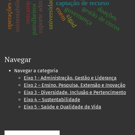
suporte administrativo
sustentabilidade
universidade
captação de recurso
unicamp
patrulheiros
gestão de riscos
governança
doações
enem
sigad
Navegar
Navegar a categoria
Eixo 1 - Administração, Gestão e Liderança
Eixo 2 – Ensino, Pesquisa, Extensão e Inovação
Eixo 3 - Diversidade, Inclusão e Pertencimento
Eixo 4 – Sustentabilidade
Eixo 5 - Saúde e Qualidade de Vida