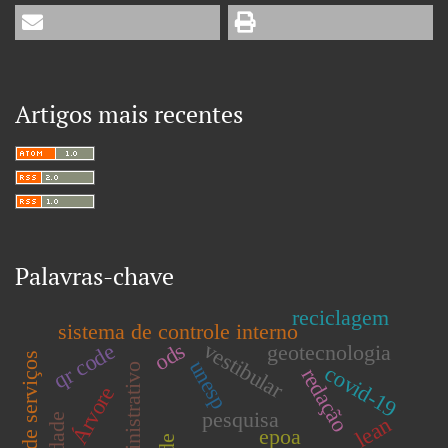
Artigos mais recentes
Palavras-chave
reciclagem
sistema de controle interno
ods
vestibular
qr code
geotecnologia
operações de serviços
unesp
covid-19
redação
Árvore
pesquisa
lean
epoa