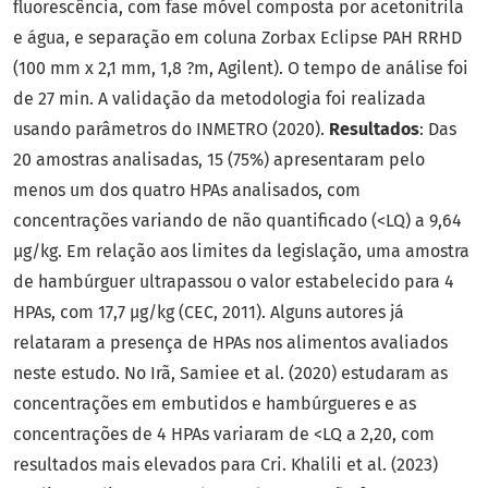
fluorescência, com fase móvel composta por acetonitrila
e água, e separação em coluna Zorbax Eclipse PAH RRHD
(100 mm x 2,1 mm, 1,8 ?m, Agilent). O tempo de análise foi
de 27 min. A validação da metodologia foi realizada
usando parâmetros do INMETRO (2020).
Resultados
: Das
20 amostras analisadas, 15 (75%) apresentaram pelo
menos um dos quatro HPAs analisados, com
concentrações variando de não quantificado (<LQ) a 9,64
µg/kg. Em relação aos limites da legislação, uma amostra
de hambúrguer ultrapassou o valor estabelecido para 4
HPAs, com 17,7 µg/kg (CEC, 2011). Alguns autores já
relataram a presença de HPAs nos alimentos avaliados
neste estudo. No Irã, Samiee et al. (2020) estudaram as
concentrações em embutidos e hambúrgueres e as
concentrações de 4 HPAs variaram de <LQ a 2,20, com
resultados mais elevados para Cri. Khalili et al. (2023)