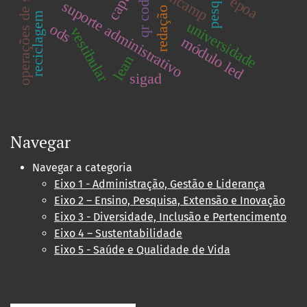
operações de serviços
pesquisa
unicamp
qr code
epoa
suporte administrativo
redação
reciclagem
universidade
ods
vestibular
módulo led
lean
sigad
Navegar
Navegar a categoria
Eixo 1 - Administração, Gestão e Liderança
Eixo 2 – Ensino, Pesquisa, Extensão e Inovação
Eixo 3 - Diversidade, Inclusão e Pertencimento
Eixo 4 – Sustentabilidade
Eixo 5 - Saúde e Qualidade de Vida