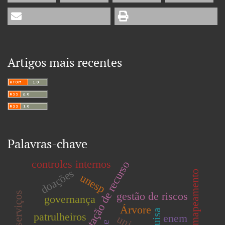
Artigos mais recentes
Palavras-chave
controles internos
captação de recurso
doações
mapeamento
unesp
gestão de riscos
governança
Árvore
patrulheiros
enem