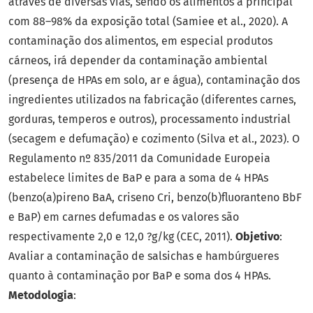
através de diversas vias, sendo os alimentos a principal
com 88–98% da exposição total (Samiee et al., 2020). A
contaminação dos alimentos, em especial produtos
cárneos, irá depender da contaminação ambiental
(presença de HPAs em solo, ar e água), contaminação dos
ingredientes utilizados na fabricação (diferentes carnes,
gorduras, temperos e outros), processamento industrial
(secagem e defumação) e cozimento (Silva et al., 2023). O
Regulamento nº 835/2011 da Comunidade Europeia
estabelece limites de BaP e para a soma de 4 HPAs
(benzo(a)pireno BaA, criseno Cri, benzo(b)fluoranteno BbF
e BaP) em carnes defumadas e os valores são
respectivamente 2,0 e 12,0 ?g/kg (CEC, 2011).
Objetivo
:
Avaliar a contaminação de salsichas e hambúrgueres
quanto à contaminação por BaP e soma dos 4 HPAs.
Metodologia
: