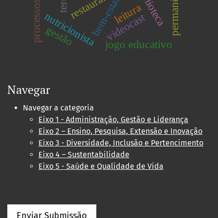
biblioteca
bem-estar
leitura
nutricionista
videocast
gestão
jogo educativo
Navegar
Navegar a categoria
Eixo 1 - Administração, Gestão e Liderança
Eixo 2 – Ensino, Pesquisa, Extensão e Inovação
Eixo 3 - Diversidade, Inclusão e Pertencimento
Eixo 4 – Sustentabilidade
Eixo 5 - Saúde e Qualidade de Vida
Enviar Submissão