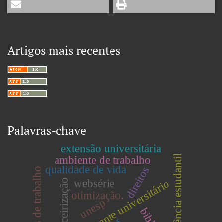
Artigos mais recentes
Palavras-chave
extensão universitária
permanência estudantil
ambiente de trabalho
qualidade de vida
direitos
processos de trabalho
terceirização
websérie
restaurante universitário
otimização.
unesp