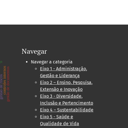
Navegar
to
Navegar a categoria
controles internos
Eixo 1 - Administração,
gestão de documentos
e
Gestão e Liderança
ão de riscos
Eixo 2 – Ensino, Pesquisa,
Extensão e Inovação
Eixo 3 - Diversidade,
Inclusão e Pertencimento
Eixo 4 – Sustentabilidade
Eixo 5 - Saúde e
Qualidade de Vida