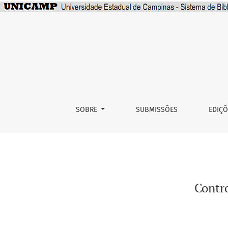
Controle remoto universal MQTT para ar-con
SOBRE
SUBMISSÕES
EDIÇ
Contr