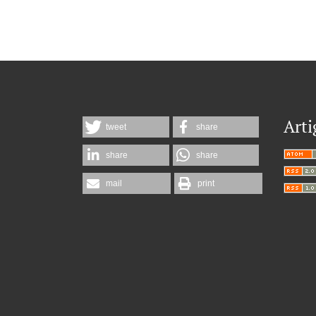
Arti
tweet
share
share
share
mail
print