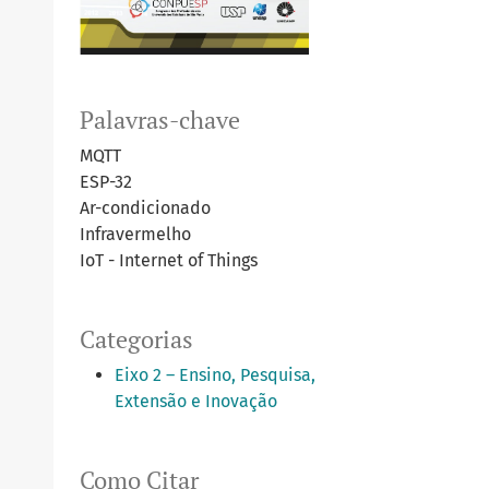
Palavras-chave
MQTT
ESP-32
Ar-condicionado
Infravermelho
IoT - Internet of Things
Categorias
Eixo 2 – Ensino, Pesquisa,
Extensão e Inovação
Como Citar