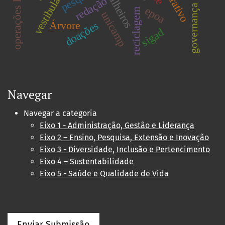
patrulheiros
vestibular
redação
governança
epoa
reciclagem
unicamp
Árvore
doações
sigad
Navegar
Navegar a categoria
Eixo 1 - Administração, Gestão e Liderança
Eixo 2 – Ensino, Pesquisa, Extensão e Inovação
Eixo 3 - Diversidade, Inclusão e Pertencimento
Eixo 4 – Sustentabilidade
Eixo 5 - Saúde e Qualidade de Vida
Enviar Submissão