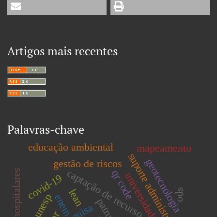
Artigos mais recentes
Palavras-chave
educação ambiental
mapeamento
suporte administrativo
geotecnologia
gestão de riscos
captação de recurso
operações hospitalares
qr code
universidade
covid-19
lean
ods
unesp
enem
pesquisa