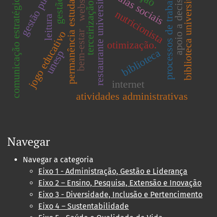
gestão pública
biblioteca universitária
restaurante universitário
websérie
permanência estudantil
mídias sociais
processos de trabalho
apoio a decisão
comunicação estratégica
gestão
terceirização
nutricionista
leitura
bem-estar
jogo educativo
otimização.
biblioteca
unesp
internet
atividades administrativas
Navegar
Navegar a categoria
Eixo 1 - Administração, Gestão e Liderança
Eixo 2 – Ensino, Pesquisa, Extensão e Inovação
Eixo 3 - Diversidade, Inclusão e Pertencimento
Eixo 4 – Sustentabilidade