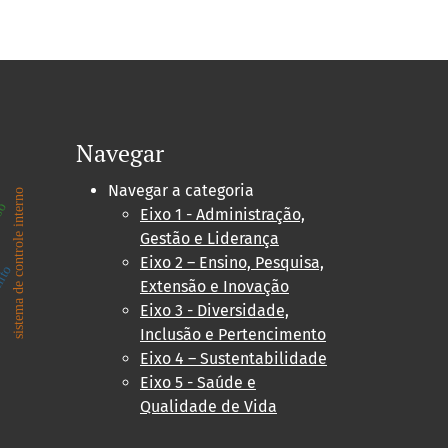
Navegar
Navegar a categoria
sistema de controle interno
rso
Eixo 1 - Administração,
Gestão e Liderança
Eixo 2 – Ensino, Pesquisa,
nto
Extensão e Inovação
Eixo 3 - Diversidade,
Inclusão e Pertencimento
Eixo 4 – Sustentabilidade
Eixo 5 - Saúde e
Qualidade de Vida