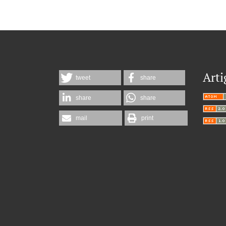
Arti
tweet
share
share
share
mail
print