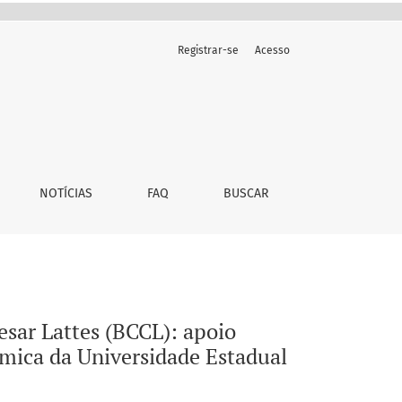
Registrar-se
Acesso
nal ao processo de ensino-aprendizagem à comunidade acadêm
NOTÍCIAS
FAQ
BUSCAR
esar Lattes (BCCL): apoio
mica da Universidade Estadual