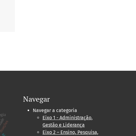
Navegar
Navegar a categoria
ogia
Eixo 1 - Administração,
idade
oações
Gestão e Liderança
Eixo 2 – Ensino, Pesquisa,