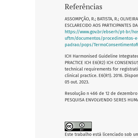
Referências
ASSOMPÇÃO, R.; BATISTA, R.; OLIVEI
ESCLARECIDO AOS PARTICIPANTES DA P
https://www.gov.br/ebserh/pt-br/hos
uftm/documentos/procedimentos-e-
padrao/pops/TermoConsentimentofi
ICH Harmonised Guideline Integrat
PRACTICE ICH E6(R2) ICH CONSENSUS 
technical requirements for registra
clinical practice. E6(R1). 2016. Dispo
05 out. 2023.
Resolução n 466 de 12 de dezembr
PESQUISA ENVOLVENDO SERES HUMANOS.
Este trabalho está licenciado sob u