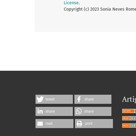
License
.
Copyright (c) 2023 Sonia Neves Rome
Arti
tweet
share
share
share
mail
print