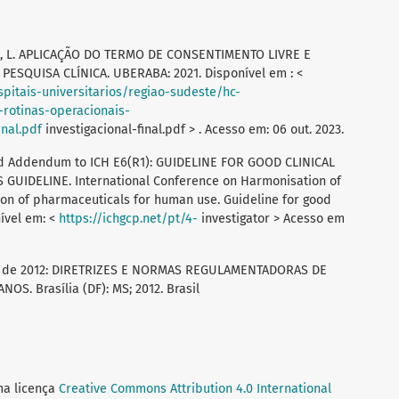
RA, L. APLICAÇÃO DO TERMO DE CONSENTIMENTO LIVRE E
ESQUISA CLÍNICA. UBERABA: 2021. Disponível em : <
pitais-universitarios/regiao-sudeste/hc-
rotinas-operacionais-
nal.pdf
investigacional-final.pdf > . Acesso em: 06 out. 2023.
ed Addendum to ICH E6(R1): GUIDELINE FOR GOOD CLINICAL
GUIDELINE. International Conference on Harmonisation of
tion of pharmaceuticals for human use. Guideline for good
nível em: <
https://ichgcp.net/pt/4-
investigator > Acesso em
o de 2012: DIRETRIZES E NORMAS REGULAMENTADORAS DE
 Brasília (DF): MS; 2012. Brasil
ma licença
Creative Commons Attribution 4.0 International