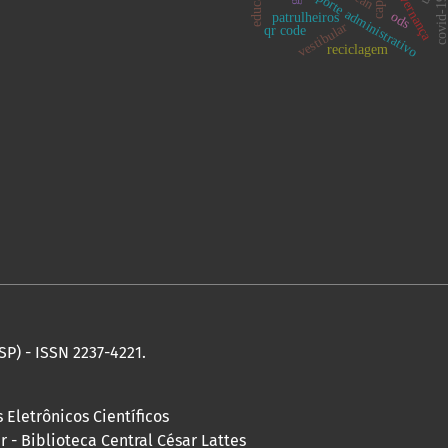
governança
suporte administrativo
covid-1
ods
patrulheiros
vestibular
qr code
reciclagem
SP) - ISSN 2237-4221.
 Eletrônicos Científicos
 - Biblioteca Central César Lattes