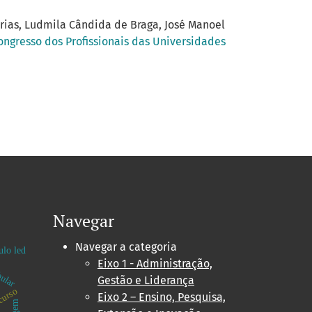
arias, Ludmila Cândida de Braga, José Manoel
ongresso dos Profissionais das Universidades
Navegar
Navegar a categoria
lo led
Eixo 1 - Administração,
bular
Gestão e Liderança
ecurso
Eixo 2 – Ensino, Pesquisa,