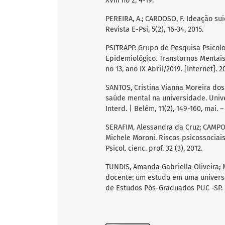
XVIII no 2, 4-19.
PEREIRA, A.; CARDOSO, F. Ideação sui
Revista E-Psi, 5(2), 16-34, 2015.
PSITRAPP. Grupo de Pesquisa Psicolo
Epidemiológico. Transtornos Mentais 
no 13, ano IX Abril/2019. [Internet]. 2
SANTOS, Cristina Vianna Moreira dos.
saúde mental na universidade. Unive
Interd. | Belém, 11(2), 149-160, mai. –
SERAFIM, Alessandra da Cruz; CAMPO
Michele Moroni. Riscos psicossociai
Psicol. cienc. prof. 32 (3), 2012.
TUNDIS, Amanda Gabriella Oliveira; 
docente: um estudo em uma universi
de Estudos Pós-Graduados PUC -SP. N