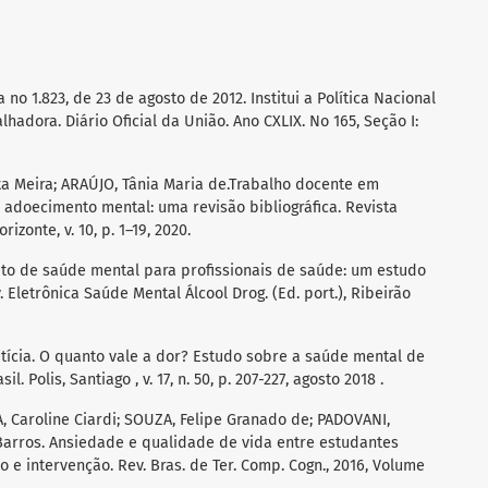
 no 1.823, de 23 de agosto de 2012. Institui a Política Nacional
adora. Diário Oficial da União. Ano CXLIX. No 165, Seção I:
ta Meira; ARAÚJO, Tânia Maria de.Trabalho docente em
e adoecimento mental: uma revisão bibliográfica. Revista
zonte, v. 10, p. 1–19, 2020.
ceito de saúde mental para profissionais de saúde: um estudo
. Eletrônica Saúde Mental Álcool Drog. (Ed. port.), Ribeirão
tícia. O quanto vale a dor? Estudo sobre a saúde mental de
 Polis, Santiago , v. 17, n. 50, p. 207-227, agosto 2018 .
, Caroline Ciardi; SOUZA, Felipe Granado de; PADOVANI,
Barros. Ansiedade e qualidade de vida entre estudantes
o e intervenção. Rev. Bras. de Ter. Comp. Cogn., 2016, Volume