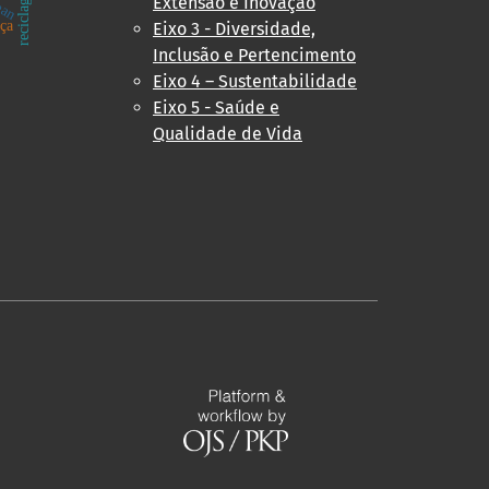
reciclagem
Extensão e Inovação
ean
ça
Eixo 3 - Diversidade,
Inclusão e Pertencimento
Eixo 4 – Sustentabilidade
Eixo 5 - Saúde e
Qualidade de Vida