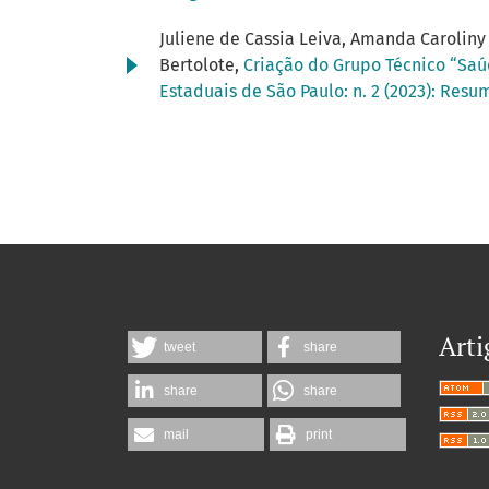
Juliene de Cassia Leiva, Amanda Caroliny 
Bertolote,
Criação do Grupo Técnico “Sa
Estaduais de São Paulo: n. 2 (2023): Resum
Arti
tweet
share
share
share
mail
print