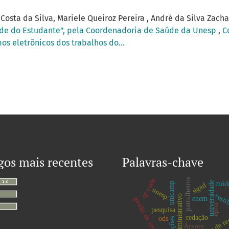
Costa da Silva, Mariele Queiroz Pereira , André da Silva Zach
úde do Estudante”, pela Coordenadoria de Saúde da Unesp
,
C
os eletrônicos dos trabalhos do...
gos mais recentes
Palavras-chave
qr code
patrulheiros
universidade
módu
unicamp
sigad
unesp
vesti
suporte administrativo
enem
gestão de riscos
epoa
pesquisa
captação de r
redação
ods
doações
Árvore