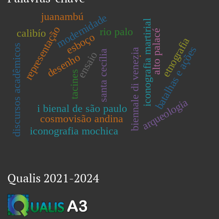
juanambú
modernidade
iconografia martirial
representação
rio palo
calibío
alto palacé
esboço
etnografia
discursos acadêmicos
batalhas e ações
biennale di venezia
.
santa cecília
ensaio
desenho
tacines
arqueologia
i bienal de são paulo
cosmovisão andina
iconografia mochica
Qualis 2021-2024