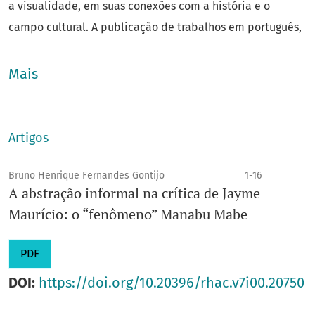
a visualidade, em suas conexões com a história e o
campo cultural. A publicação de trabalhos em português,
inglês, francês, italiano e espanhol facilita o acesso a
leitores brasileiros e estrangeiros. Publica inéditos de
Mais
especialistas nacionais e estrangeiros nas seguintes
modalidades: artigos, resenhas, entrevistas e transcrições
de documentos. Propostas para dossiês podem ser
Artigos
encaminhadas para aprovação no conselho.
Qualis
: A3
Bruno Henrique Fernandes Gontijo
1-16
A abstração informal na crítica de Jayme
Área do conhecimento
: Ciências Humanas
Maurício: o “fenômeno” Manabu Mabe
Ano de fundação
: 2020
E-ISSN
: 2675-9829
PDF
Título abreviado
: Rev. Hist. Arte e Cult.
E-mail
:
rhac@unicamp.br
DOI:
https://doi.org/10.20396/rhac.v7i00.20750
Unidade
: IFCH