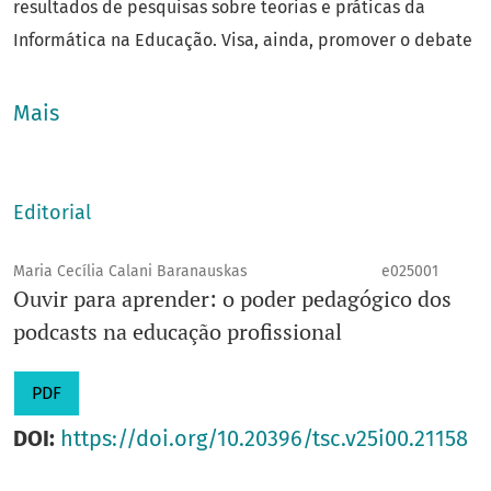
resultados de pesquisas sobre teorias e práticas da
Informática na Educação. Visa, ainda, promover o debate
- a partir de diferentes perspectivas teóricas e
disciplinares e interdisciplinares - do estado atual,
Mais
avanços e tendências futuras sobre a construção de
conhecimentos mediada por tecnologias.
Qualis
: A3
Editorial
Área do conhecimento
: Ciências Humanas
Ano de fundação
: 2013
Maria Cecília Calani Baranauskas
e025001
Ouvir para aprender: o poder pedagógico dos
E-ISSN
: 2318-8839
podcasts na educação profissional
Título abreviado
: Tec. Soc. e Con.
E-mail
:
tscnied@unicamp.br
PDF
Unidade
: NIED
Editora
responsável
: Maria Cecília Calani Baranauskas
DOI:
https://doi.org/10.20396/tsc.v25i00.21158
Prefixo DOI
: 10.20396