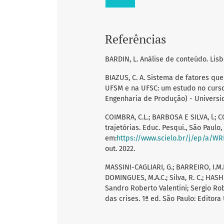
Referências
BARDIN, L. Análise de conteúdo. Lisbo
BIAZUS, C. A. Sistema de fatores qu
UFSM e na UFSC: um estudo no curso
Engenharia de Produção) - Universid
COIMBRA, C.L.; BARBOSA E SILVA, l.; 
trajetórias. Educ. Pesqui., São Paulo,
em:
https://www.scielo.br/j/ep/a/W
out. 2022.
MASSINI-CAGLIARI, G.; BARREIRO, I.M.F.;
DOMINGUES, M.A.C.; Silva, R. C.; HA
Sandro Roberto Valentini; Sergio Ro
das crises. 1ª ed. São Paulo: Editora 