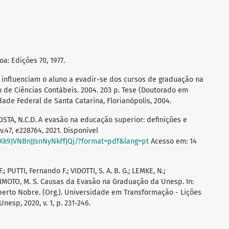
a: Edições 70, 1977.
e influenciam o aluno a evadir-se dos cursos de graduação na
 de Ciências Contábeis. 2004. 203 p. Tese (Doutorado em
ade Federal de Santa Catarina, Florianópolis, 2004.
COSTA, N.C.D. A evasão na educação superior: definições e
 v.47, e228764, 2021. Disponível
RKk9JVNBnJJsnNyNkFfJQj/?format=pdf&lang=pt
Acesso em: 14
 PUTTI, Fernando F.; VIDOTTI, S. A. B. G.; LEMKE, N.;
SHIMOTO, M. S. Causas da Evasão na Graduação da Unesp. In:
berto Nobre. (Org.). Universidade em Transformação - Lições
Unesp, 2020, v. 1, p. 231-246.