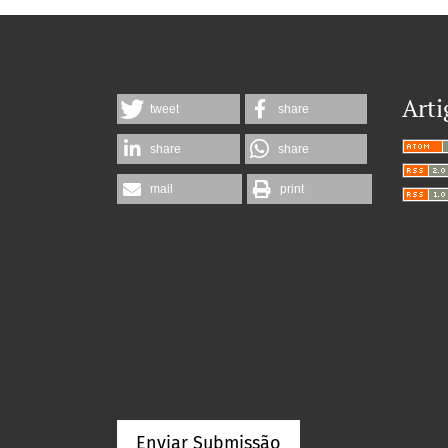
Arti
tweet
share
share
share
mail
print
Enviar Submissão