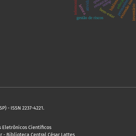
extensão univers
educação
biblioteca
j
unesp
leitura
inventário
bem-estar
gestão de riscos
SP) - ISSN 2237-4221.
 Eletrônicos Científicos
 - Biblioteca Central César Lattes