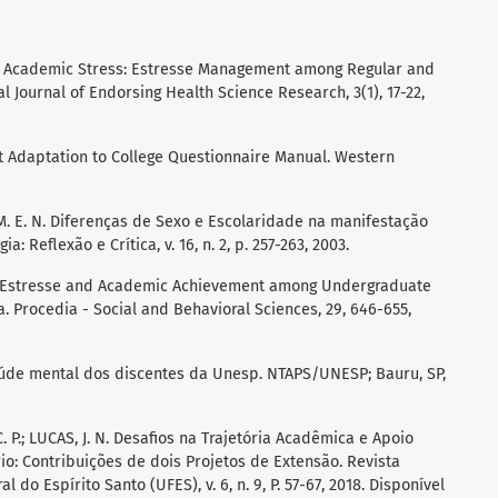
of Academic Stress: Estresse Management among Regular and
l Journal of Endorsing Health Science Research, 3(1), 17-22,
t Adaptation to College Questionnaire Manual. Western
P, M. E. N. Diferenças de Sexo e Escolaridade na manifestação
: Reflexão e Crítica, v. 16, n. 2, p. 257-263, 2003.
.C. Estresse and Academic Achievement among Undergraduate
a. Procedia - Social and Behavioral Sciences, 29, 646-655,
úde mental dos discentes da Unesp. NTAPS/UNESP; Bauru, SP,
 C. P.; LUCAS, J. N. Desafios na Trajetória Acadêmica e Apoio
io: Contribuições de dois Projetos de Extensão. Revista
 do Espírito Santo (UFES), v. 6, n. 9, P. 57-67, 2018. Disponível