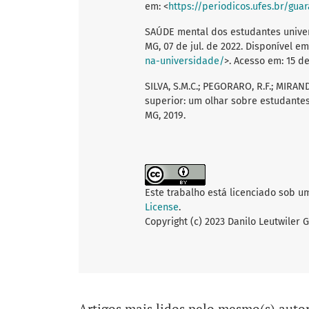
em: <
https://periodicos.ufes.br/guar
SAÚDE mental dos estudantes univers
MG, 07 de jul. de 2022. Disponível em
na-universidade/
>. Acesso em: 15 de
SILVA, S.M.C.; PEGORARO, R.F.; MIRAN
superior: um olhar sobre estudante
MG, 2019.
Este trabalho está licenciado sob u
License
.
Copyright (c) 2023 Danilo Leutwiler G
Artigos mais lidos pelo mesmo(s) autor