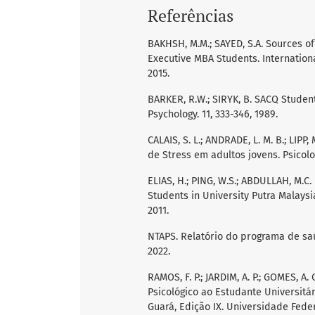
Referências
BAKHSH, M.M.; SAYED, S.A. Sources 
Executive MBA Students. Internationa
2015.
BARKER, R.W.; SIRYK, B. SACQ Studen
Psychology. 11, 333-346, 1989.
CALAIS, S. L.; ANDRADE, L. M. B.; LIP
de Stress em adultos jovens. Psicologia
ELIAS, H.; PING, W.S.; ABDULLAH, M
Students in University Putra Malaysi
2011.
NTAPS. Relatório do programa de sa
2022.
RAMOS, F. P.; JARDIM, A. P.; GOMES, A.
Psicológico ao Estudante Universitár
Guará, Edição IX. Universidade Federal