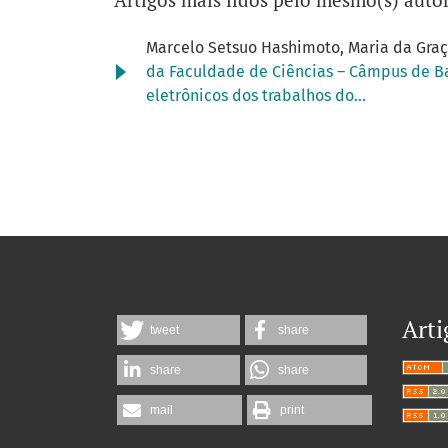
Marcelo Setsuo Hashimoto, Maria da Graça
da Faculdade de Ciências – Câmpus de B
eletrônicos dos trabalhos do...
Arti
tweet
share
share
share
mail
print