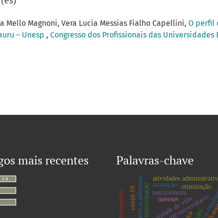
 Mello Magnoni, Vera Lucia Messias Fialho Capellini,
O perfil
auru – Unesp
,
Congresso dos Profissionais das Universidades 
gos mais recentes
Palavras-chave
atividades administrativ
atividades acadêmicas
inovação
terceirização
otimização.
covid-19
permanência estuda
nutricionista
telemonitoramento
restaurante universitário
qualidade de vida
internet