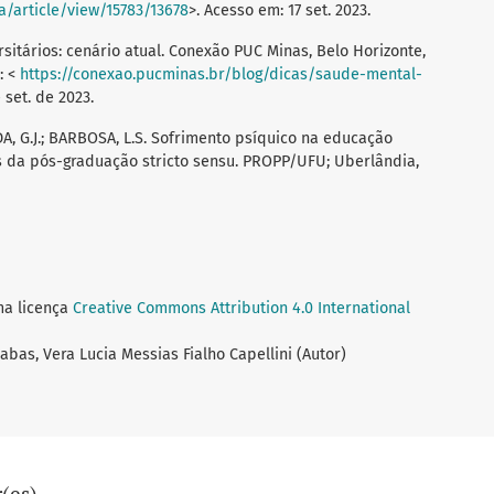
a/article/view/15783/13678
>. Acesso em: 17 set. 2023.
itários: cenário atual. Conexão PUC Minas, Belo Horizonte,
: <
https://conexao.pucminas.br/blog/dicas/saude-mental-
 set. de 2023.
DA, G.J.; BARBOSA, L.S. Sofrimento psíquico na educação
s da pós-graduação stricto sensu. PROPP/UFU; Uberlândia,
ma licença
Creative Commons Attribution 4.0 International
abas, Vera Lucia Messias Fialho Capellini (Autor)
(es)