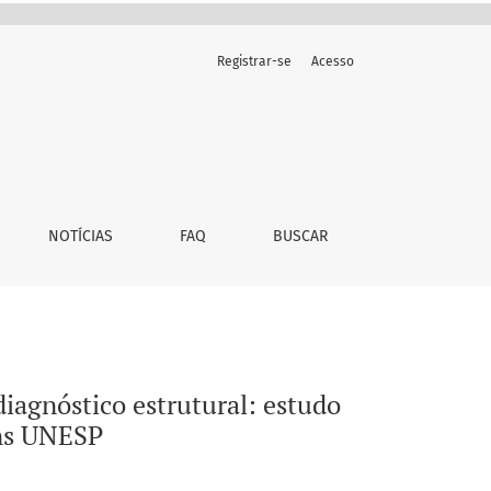
Registrar-se
Acesso
a criação de política unificada pela comissão sans UNESP
NOTÍCIAS
FAQ
BUSCAR
diagnóstico estrutural: estudo
ans UNESP