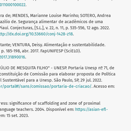
32011000100022
.
ra de; MENDES, Marianne Louise Marinho; SOTERO, Andrea
azilio de. Segurança alimentar de acadêmicos de uma
. Conjecturas, [S.L.], v. 22, n. 11, p. 535-556, 12 ago. 2022.
ttp://dx.doi.org/10.53660/conj-1428-z18
.
stante; VENTURA, Deisy. Alimentação e sustentabilidade.
9, p. 185-198, abr. 2017. FapUNIFESP (SciELO).
42017.31890016
.
LIO DE MESQUITA FILHO" - UNESP. Portaria Unesp nº 71, de
 constituição de Comissão para elaborar proposta de Política
 Sustentável para a Unesp. São Paulo, SP, 29 jul. 2022.
br/portal#!/sans/comissao/portaria-de-criacao/
. Acesso em:
ress: significance of scaffolding and zone of proximal
anguage teachers. 2004. Disponível em:
https://asian-efl-
em: 15 set. 2023.