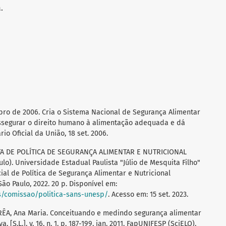
.
mbro de 2006. Cria o Sistema Nacional de Segurança Alimentar
 assegurar o direito humano à alimentação adequada e dá
ário Oficial da União, 18 set. 2006.
 DE POLÍTICA DE SEGURANÇA ALIMENTAR E NUTRICIONAL
). Universidade Estadual Paulista "Júlio de Mesquita Filho"
ial de Política de Segurança Alimentar e Nutricional
ão Paulo, 2022. 20 p. Disponível em:
s/comissao/politica-sans-unesp/
. Acesso em: 15 set. 2023.
ÊA, Ana Maria. Conceituando e medindo segurança alimentar
, [S.L.], v. 16, n. 1, p. 187-199, jan. 2011. FapUNIFESP (SciELO).