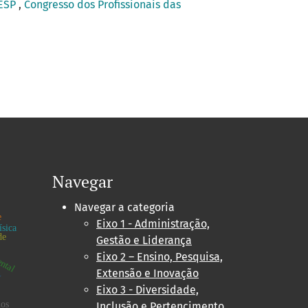
NESP
,
Congresso dos Profissionais das
Navegar
Navegar a categoria
e
ental
Eixo 1 - Administração,
ísica
de
Gestão e Liderança
Eixo 2 – Ensino, Pesquisa,
Extensão e Inovação
e
Eixo 3 - Diversidade,
nos
Inclusão e Pertencimento