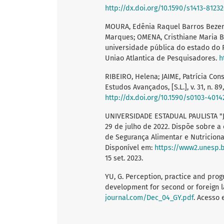
http://dx.doi.org/10.1590/s1413-812
MOURA, Edênia Raquel Barros Bezer
Marques; OMENA, Cristhiane Maria B
universidade pública do estado do Piauí
Uniao Atlantica de Pesquisadores.
h
RIBEIRO, Helena; JAIME, Patrícia Con
Estudos Avançados, [S.L.], v. 31, n. 8
http://dx.doi.org/10.1590/s0103-401
UNIVERSIDADE ESTADUAL PAULISTA "JÚ
29 de julho de 2022. Dispõe sobre a
de Segurança Alimentar e Nutricional
Disponível em:
https://www2.unesp.
15 set. 2023.
YU, G. Perception, practice and prog
development for second or foreign l
journal.com/Dec_04_GY.pdf
. Acesso 