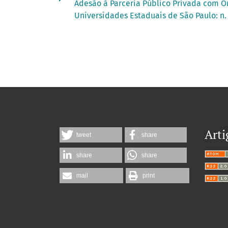
Adesão à Parceria Público Privada com Or
Universidades Estaduais de São Paulo: n. 
Arti
tweet
share
share
share
mail
print