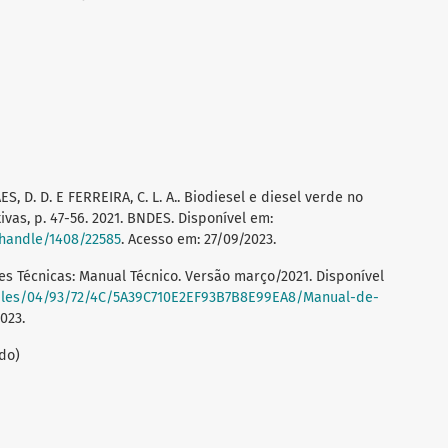
ÃES, D. D. E FERREIRA, C. L. A.. Biodiesel e diesel verde no
vas, p. 47-56. 2021. BNDES. Disponível em:
/handle/1408/22585
. Acesso em: 27/09/2023.
 Técnicas: Manual Técnico. Versão março/2021. Disponível
/files/04/93/72/4C/5A39C710E2EF93B7B8E99EA8/Manual-de-
023.
do)