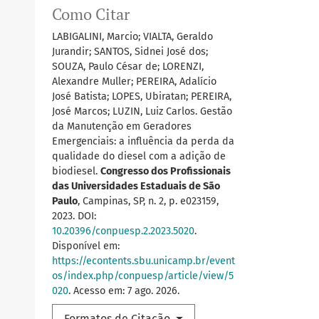
Como Citar
LABIGALINI, Marcio; VIALTA, Geraldo
Jurandir; SANTOS, Sidnei José dos;
SOUZA, Paulo César de; LORENZI,
Alexandre Muller; PEREIRA, Adalício
José Batista; LOPES, Ubiratan; PEREIRA,
José Marcos; LUZIN, Luiz Carlos. Gestão
da Manutenção em Geradores
Emergenciais: a influência da perda da
qualidade do diesel com a adição de
biodiesel.
Congresso dos Profissionais
das Universidades Estaduais de São
Paulo
, Campinas, SP, n. 2, p. e023159,
2023. DOI:
10.20396/conpuesp.2.2023.5020
.
Disponível em:
https://econtents.sbu.unicamp.br/event
os/index.php/conpuesp/article/view/5
020
. Acesso em: 7 ago. 2026.
Formatos de Citação