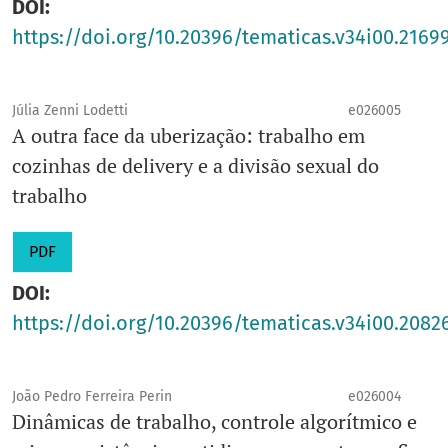
DOI:
Email
:
tmaticas@unicamp.br
https://doi.org/10.20396/tematicas.v34i00.2169
Unidade
:
IFCH/UNICAMP
Editora responsável
: Roberto Luiz do Carmo
Prefixo DOI
Júlia Zenni Lodetti
: 10.20396
e026005
A outra face da uberização: trabalho em
cozinhas de delivery e a divisão sexual do
trabalho
PDF
DOI:
https://doi.org/10.20396/tematicas.v34i00.2082
João Pedro Ferreira Perin
e026004
Dinâmicas de trabalho, controle algorítmico e