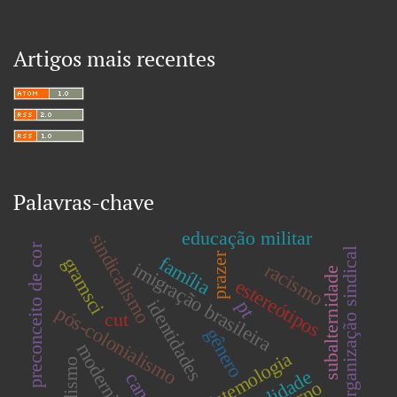
Artigos mais recentes
Palavras-chave
educação militar
sindicalismo
preconceito de cor
reorganização sindical
prazer
família
gramsci
imigração brasileira
racismo
subalternidade
estereótipos
identidades
pt
pós-colonialismo
cut
gênero
modernidade
epistemologia
fordismo