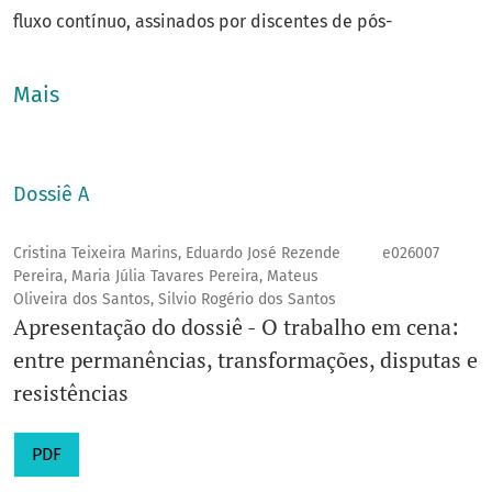
fluxo contínuo, assinados por discentes de pós-
graduação, docentes e pesquisadores. Nossa missão é
promover a excelência na difusão do conhecimento
Mais
científico e fomentar o debate crítico e plural. Todos os
números são construídos de modo interdisciplinar,
abrangendo diferentes debates no âmbito das Ciências
Dossiê A
Sociais. São aceitos apenas artigos inéditos e de
reconhecido mérito científico, bem como resenhas,
Cristina Teixeira Marins, Eduardo José Rezende
e026007
Pereira, Maria Júlia Tavares Pereira, Mateus
entrevistas, traduções e ensaios fotográficos para compor
Oliveira dos Santos, Silvio Rogério dos Santos
os dossiês e a seção livre.
Apresentação do dossiê - O trabalho em cena:
Qualis
: B1
entre permanências, transformações, disputas e
Área do conhecimento
: Ciências Humanas
resistências
Ano de fundação
: 1993
e-ISSN
: 2595-315X
PDF
Título abreviado
: Temat.