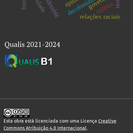
decolonialidade
candomblé
governo
cultura
relações raciais
Qualis 2021-2024
Esta obra está licenciada com uma Licença
Creative
Commons Atribuição 4.0 Internacional
.