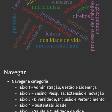
otimização.
websérie
processos de trabalho
unesp
comunicação
nutricionista
restaurante universitário
permanência estudantil
direitos
pesquisa
gestão pública
biblioteca
terceirização
videocast
leitura
qualidade de vida
moradia estudantil
Navegar
Navegar a categoria
Eixo 1 - Administração, Gestão e Liderança
Eixo 2 – Ensino, Pesquisa, Extensão e Inovação
Eixo 3 - Diversidade, Inclusão e Pertencimento
Eixo 4 – Sustentabilidade
Eixo 5 - Saúde e Qualidade de Vida