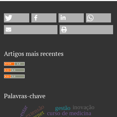
Artigos mais recentes
Palavras-chave
extensão
inovação
bem-estar
gestão
internet
curso de medicina