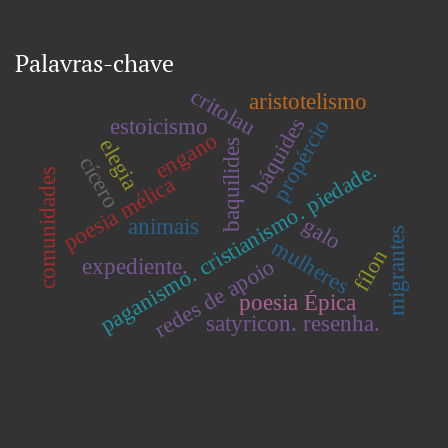
Palavras-chave
critolau
aristotelismo
báquides
estoicismo
propércio
engano
elegia
baquílides
cícero
paganismo. cristianismo. piedade.
comunidades
poesia mélica
galo
animais
migrantes
mulheres
fílon
redes de apoio
expediente.
poesia Épica
satyricon. resenha.