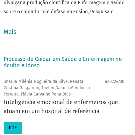
divulgar a produção científica da Enfermagem e Saúde
sobre o cuidado com ênfase no Ensino, Pesquisa e
Extensão.
Ano de criação
: 2018
Mais
Área do Conhecimento
: Enfermagem
ISSN
: 2675-3081
Título abreviado
: Cong. Cient. Fac. Enferm. UNICAMP
Processo de Cuidar em Saúde e Enfermagem no
Adulto e Idoso
Contato
:
congfenf@unicamp.br
Unidade
:
FENF/UNICAMP
Sharlla Milênia Nogueira da Silva, Renata
e20224730
Prefixo DOI
: 10.20396
Cristina Gasparino, Thelen Daiana Mendonça
Ferreira, Flávia Carvalho Pena Dias
Inteligência emocional de enfermeiros que
atuam em um hospital de referência
PDF