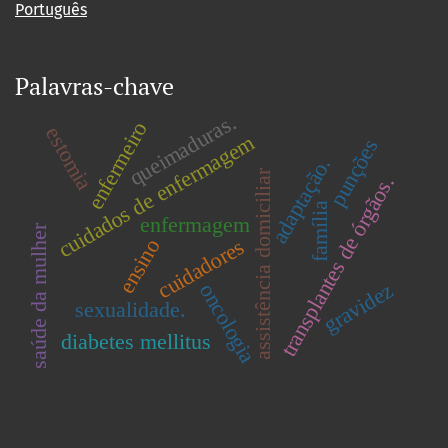
Português
Palavras-chave
queimaduras.
enfermeiro
estomia
cuidados de enfermagem
punções
adaptação.
assistência domiciliar
transplantes de órgãos.
família
enfermagem
saúde da mulher
cuidadores
ensino
gravidez
oncologia
sexualidade.
diabetes mellitus